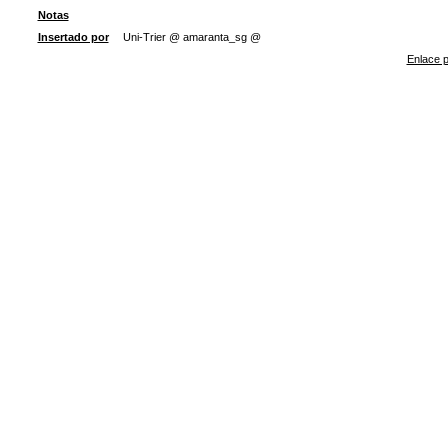
Notas
Insertado por
Uni-Trier @ amaranta_sg @
Enlace p