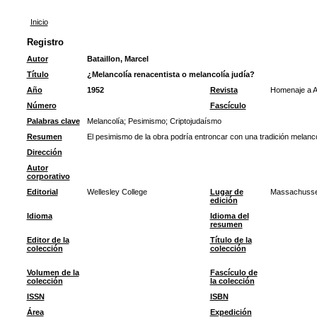
Inicio
Registro
Autor
Bataillon, Marcel
Título
¿Melancolía renacentista o melancolía judía?
Año
1952
Revista
Homenaje a A
Número
Fascículo
Palabras clave
Melancolía
;
Pesimismo
;
Criptojudaísmo
Resumen
El pesimismo de la obra podría entroncar con una tradición melancó
Dirección
Autor
corporativo
Editorial
Wellesley College
Lugar de
Massachusse
edición
Idioma
Idioma del
resumen
Editor de la
Título de la
colección
colección
Volumen de la
Fascículo de
colección
la colección
ISSN
ISBN
Área
Expedición