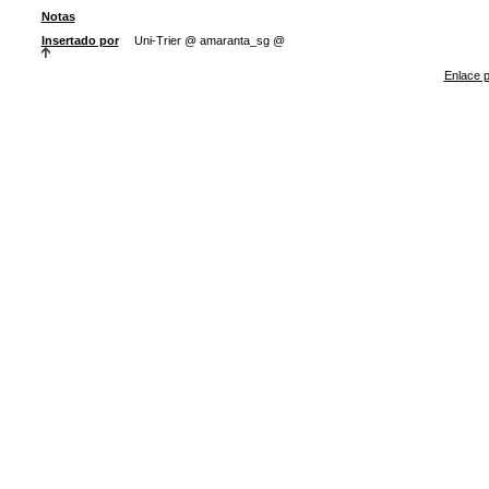
Notas
Insertado por
Uni-Trier @ amaranta_sg @
Enlace p