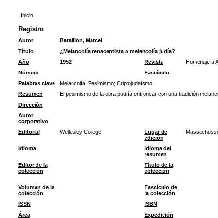
Inicio
Registro
Autor
Bataillon, Marcel
Título
¿Melancolía renacentista o melancolía judía?
Año
1952
Revista
Homenaje a A
Número
Fascículo
Palabras clave
Melancolía
;
Pesimismo
;
Criptojudaísmo
Resumen
El pesimismo de la obra podría entroncar con una tradición melancó
Dirección
Autor
corporativo
Editorial
Wellesley College
Lugar de
Massachusse
edición
Idioma
Idioma del
resumen
Editor de la
Título de la
colección
colección
Volumen de la
Fascículo de
colección
la colección
ISSN
ISBN
Área
Expedición