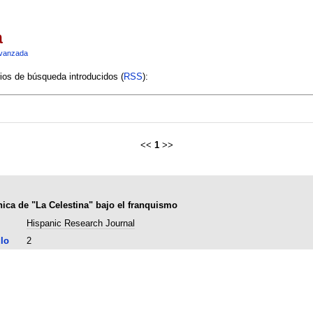
a
vanzada
rios de búsqueda introducidos (
RSS
):
<<
1
>>
nica de "La Celestina" bajo el franquismo
Hispanic Research Journal
lo
2