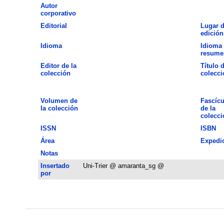
Autor
corporativo
Editorial
Lugar 
edición
Idioma
Idioma 
resume
Editor de la
Título d
colección
colecci
Volumen de
Fascícu
la colección
de la
colecci
ISSN
ISBN
Área
Expedi
Notas
Insertado
Uni-Trier @ amaranta_sg @
por