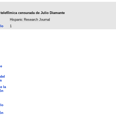
n telefílmica censurada de Julio Diamante
Hispanic Research Journal
lo
1
de
del
n
e la
ón
lo
ón