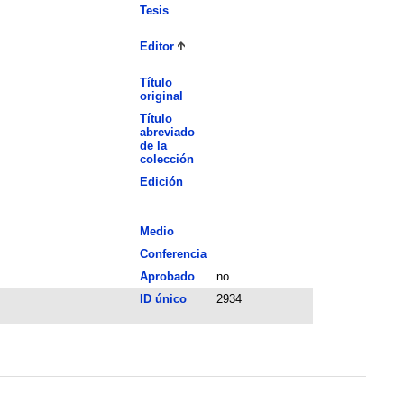
Tesis
Editor
Título
original
Título
abreviado
de la
colección
Edición
Medio
Conferencia
Aprobado
no
ID único
2934