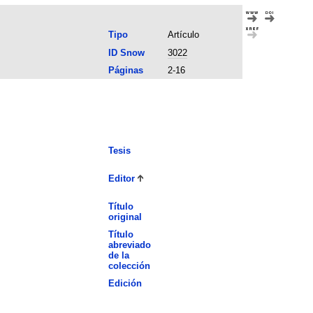
Tipo
Artículo
ID Snow
3022
Páginas
2-16
Tesis
Editor
Título
original
Título
abreviado
de la
colección
Edición