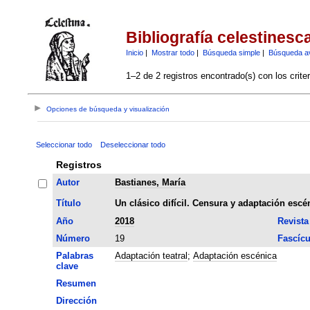
Bibliografía celestinesc
Inicio
|
Mostrar todo
|
Búsqueda simple
|
Búsqueda a
1–2 de 2 registros encontrado(s) con los crite
Opciones de búsqueda y visualización
Seleccionar todo
Deseleccionar todo
Registros
Autor
Bastianes, María
Título
Un clásico difícil. Censura y adaptación escé
Año
2018
Revista
Número
19
Fascícu
Palabras
Adaptación teatral
;
Adaptación escénica
clave
Resumen
Dirección