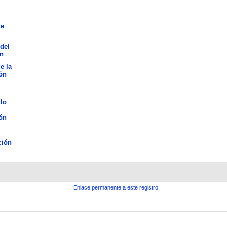
de
del
n
e la
ón
lo
ón
ción
Enlace permanente a este registro