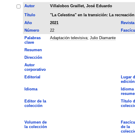
Autor
Villalobos Graillet, José Eduardo
Título
"La Celestina" en la transición: La recreació
Año
2021
Revista
Número
22
Fascícu
Palabras
Adaptación televisiva
;
Julio Diamante
clave
Resumen
Dirección
Autor
corporativo
Editorial
Lugar 
edición
Idioma
Idioma 
resume
Editor de la
Título d
colección
colecci
Volumen de
Fascícu
la colección
de la
colecci