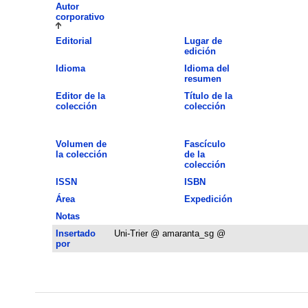
Autor
corporativo
Editorial
Lugar de
edición
Idioma
Idioma del
resumen
Editor de la
Título de la
colección
colección
Volumen de
Fascículo
la colección
de la
colección
ISSN
ISBN
Área
Expedición
Notas
Insertado
Uni-Trier @ amaranta_sg @
por