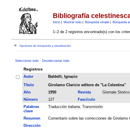
Bibliografía celestinesc
Inicio
|
Mostrar todo
|
Búsqueda simple
|
Búsqueda a
1–2 de 2 registros encontrado(s) con los crite
Opciones de búsqueda y visualización
Seleccionar todo
Deseleccionar todo
Registros
Autor
Baldelli, Ignazio
Título
Girolamo Claricio editore de "La Celestina"
Año
1950
Revista
Giornale Storico 
Número
127
Fascículo
Palabras
Traducción italiana
;
Transmisión
clave
Resumen
Comentario sobre las correcciones de Girolamo C
Dirección