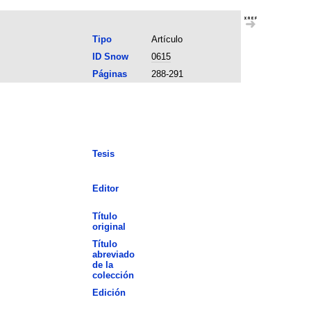
Tipo
Artículo
ID Snow
0615
Páginas
288-291
Tesis
Editor
Título
original
Título
abreviado
de la
colección
Edición