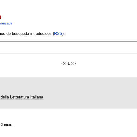
a
vanzada
rios de búsqueda introducidos (
RSS
):
<<
1
>>
della Letteratura Italiana
laricio.