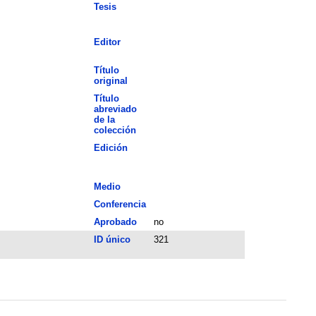
Tesis
Editor
Título
original
Título
abreviado
de la
colección
Edición
Medio
Conferencia
Aprobado
no
ID único
321