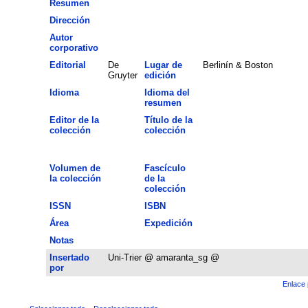
Resumen
Dirección
Autor
corporativo
Editorial
De
Lugar de
Berlinín & Boston
Gruyter
edición
Idioma
Idioma del
resumen
Editor de la
Título de la
colección
colección
Volumen de
Fascículo
la colección
de la
colección
ISSN
ISBN
Área
Expedición
Notas
Insertado
Uni-Trier @ amaranta_sg @
por
Enlace 