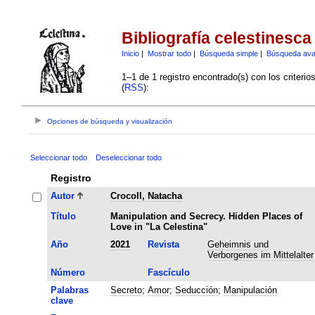
Bibliografía celestinesca
Inicio
|
Mostrar todo
|
Búsqueda simple
|
Búsqueda av
1–1 de 1 registro encontrado(s) con los criteri
(
RSS
):
Opciones de búsqueda y visualización
Seleccionar todo
Deseleccionar todo
Registro
Autor
Crocoll, Natacha
Título
Manipulation and Secrecy. Hidden Places of
Love in "La Celestina"
Año
2021
Revista
Geheimnis und
Verborgenes im Mittelalter
Número
Fascículo
Palabras
Secreto
;
Amor
;
Seducción
;
Manipulación
clave