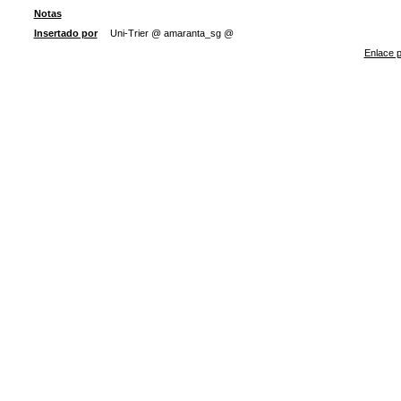
Notas
Insertado por
Uni-Trier @ amaranta_sg @
Enlace p