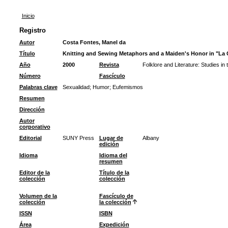
Inicio
Registro
Autor
Costa Fontes, Manel da
Título
Knitting and Sewing Metaphors and a Maiden's Honor in "La 
Año
2000
Revista
Folklore and Literature: Studies in
Número
Fascículo
Palabras clave
Sexualidad
;
Humor
;
Eufemismos
Resumen
Dirección
Autor
corporativo
Editorial
SUNY Press
Lugar de
Albany
edición
Idioma
Idioma del
resumen
Editor de la
Título de la
colección
colección
Volumen de la
Fascículo de
colección
la colección
ISSN
ISBN
Área
Expedición