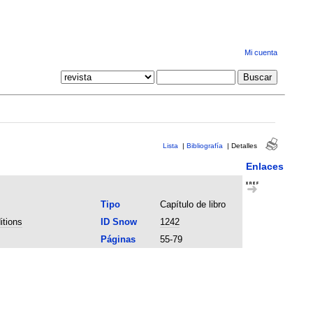
Mi cuenta
Lista
|
Bibliografía
|
Detalles
Enlaces
Tipo
Capítulo de libro
itions
ID Snow
1242
Páginas
55-79