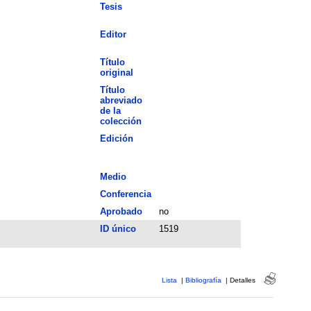
Tesis
Editor
Título
original
Título
abreviado
de la
colección
Edición
Medio
Conferencia
Aprobado
no
ID único
1519
Lista
|
Bibliografía
|
Detalles