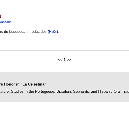
a
vanzada
ios de búsqueda introducidos (
RSS
):
<<
1
>>
s Honor in "La Celestina"
rature: Studies in the Portuguese, Brazilian, Sephardic and Hispanic Oral Trad