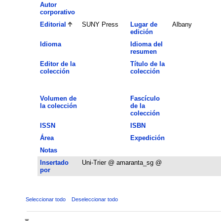
Autor
corporativo
Editorial
SUNY Press
Lugar de
Albany
edición
Idioma
Idioma del
resumen
Editor de la
Título de la
colección
colección
Volumen de
Fascículo
la colección
de la
colección
ISSN
ISBN
Área
Expedición
Notas
Insertado
Uni-Trier @ amaranta_sg @
por
Seleccionar todo
Deseleccionar todo