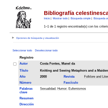
Bibliografía celestinesc
Inicio
|
Mostrar todo
|
Búsqueda simple
|
Búsqueda a
1–1 de 1 registro encontrado(s) con los criter
Opciones de búsqueda y visualización
Seleccionar todo
Deseleccionar todo
Registro
Autor
Costa Fontes, Manel da
Título
Knitting and Sewing Metaphors and a Maiden'
Año
2000
Revista
Folklore and Lite
Número
Fascículo
Palabras
Sexualidad
;
Humor
;
Eufemismos
clave
Resumen
Dirección