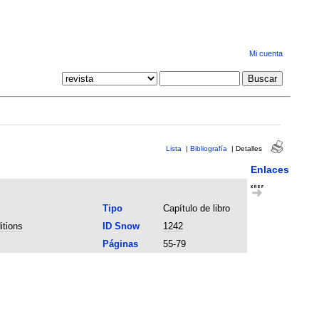
Mi cuenta
Lista
|
Bibliografía
|
Detalles
Enlaces
Tipo
Capítulo de libro
itions
ID Snow
1242
Páginas
55-79