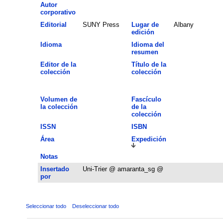
Autor
corporativo
Editorial
SUNY Press
Lugar de
Albany
edición
Idioma
Idioma del
resumen
Editor de la
Título de la
colección
colección
Volumen de
Fascículo
la colección
de la
colección
ISSN
ISBN
Área
Expedición
Notas
Insertado
Uni-Trier @ amaranta_sg @
por
Seleccionar todo
Deseleccionar todo