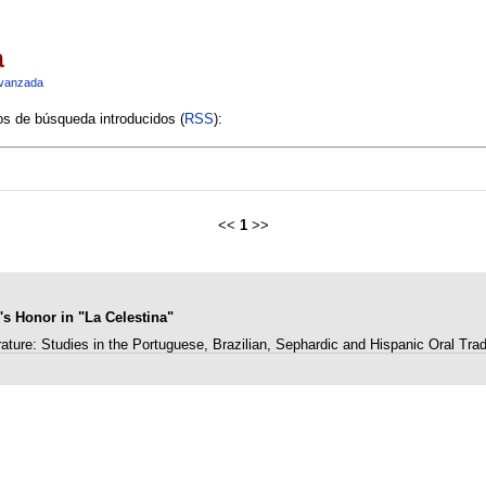
a
vanzada
ios de búsqueda introducidos (
RSS
):
<<
1
>>
s Honor in "La Celestina"
rature: Studies in the Portuguese, Brazilian, Sephardic and Hispanic Oral Trad