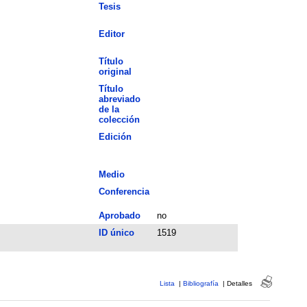
Tesis
Editor
Título
original
Título
abreviado
de la
colección
Edición
Medio
Conferencia
Aprobado
no
ID único
1519
Lista
|
Bibliografía
|
Detalles