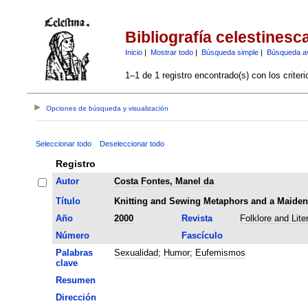
Bibliografía celestinesc
Inicio
|
Mostrar todo
|
Búsqueda simple
|
Búsqueda a
1–1 de 1 registro encontrado(s) con los criter
Opciones de búsqueda y visualización
Seleccionar todo
Deseleccionar todo
Registro
Autor
Costa Fontes, Manel da
Título
Knitting and Sewing Metaphors and a Maiden'
Año
2000
Revista
Folklore and Lite
Número
Fascículo
Palabras
Sexualidad
;
Humor
;
Eufemismos
clave
Resumen
Dirección