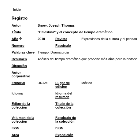
Inicio
Registro
Autor
Snow, Joseph Thomas
Título
"Celestina" y el concepto de tiempo dramático
Año
2010
Revista
Expresiones de la cultura y el pensa
Número
Fascículo
Palabras clave
Tiempo
;
Dramaturgia
Resumen
Análisis del tiempo dramático que propone más días para la historia
Dirección
Autor
corporativo
Editorial
UNAM
Lugar de
México
edición
Idioma
Idioma del
resumen
Editor de la
Título de la
colección
colección
Volumen de la
Fascículo de
colección
la colección
ISSN
ISBN
Área
Expedición