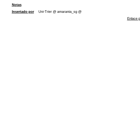
Notas
Insertado por
Uni-Trier @ amaranta_sg @
Enlace p