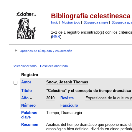
Bibliografía celestinesca
Inicio
|
Mostrar todo
|
Búsqueda simple
|
Búsqueda av
1–1 de 1 registro encontrado(s) con los criteri
(
RSS
):
Opciones de búsqueda y visualización
Seleccionar todo
Deseleccionar todo
Registro
Autor
Snow, Joseph Thomas
Título
"Celestina" y el concepto de tiempo dramático
Año
2010
Revista
Expresiones de la cultura 
Número
Fascículo
Palabras
Tiempo
;
Dramaturgia
clave
Resumen
Análisis del tiempo dramático que propone más día
cronológica bien definida, dividida en cinco períod