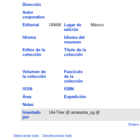
Dirección
Autor
corporativo
Editorial
UNAM
Lugar de
México
edición
Idioma
Idioma del
resumen
Editor de la
Título de la
colección
colección
Volumen de
Fascículo
la colección
de la
colección
ISSN
ISBN
Área
Expedición
Notas
Insertado
Uni-Trier @ amaranta_sg @
por
Enlace 
Seleccionar todo
Deseleccionar todo