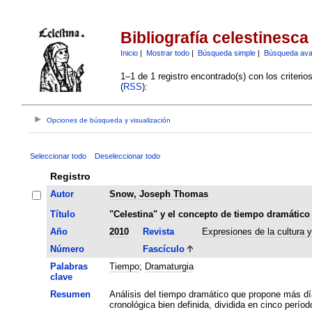
Bibliografía celestinesca
Inicio
|
Mostrar todo
|
Búsqueda simple
|
Búsqueda av
1–1 de 1 registro encontrado(s) con los criteri
(
RSS
):
Opciones de búsqueda y visualización
Seleccionar todo
Deseleccionar todo
Registro
Autor
Snow, Joseph Thomas
Título
"Celestina" y el concepto de tiempo dramático
Año
2010
Revista
Expresiones de la cultura 
Número
Fascículo
Palabras
Tiempo
;
Dramaturgia
clave
Resumen
Análisis del tiempo dramático que propone más día
cronológica bien definida, dividida en cinco períod