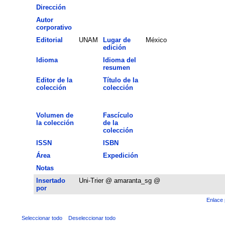
Dirección
Autor
corporativo
Editorial
UNAM
Lugar de
México
edición
Idioma
Idioma del
resumen
Editor de la
Título de la
colección
colección
Volumen de
Fascículo
la colección
de la
colección
ISSN
ISBN
Área
Expedición
Notas
Insertado
Uni-Trier @ amaranta_sg @
por
Enlace 
Seleccionar todo
Deseleccionar todo