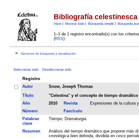
Bibliografía celestinesca
Inicio
|
Mostrar todo
|
Búsqueda simple
|
Búsqueda av
1–1 de 1 registro encontrado(s) con los criteri
(
RSS
):
Opciones de búsqueda y visualización
Seleccionar todo
Deseleccionar todo
Registro
Autor
Snow, Joseph Thomas
Título
"Celestina" y el concepto de tiempo dramático
Año
2010
Revista
Expresiones de la cultura 
Número
Fascículo
Palabras
Tiempo
;
Dramaturgia
clave
Resumen
Análisis del tiempo dramático que propone más día
cronológica bien definida, dividida en cinco períod