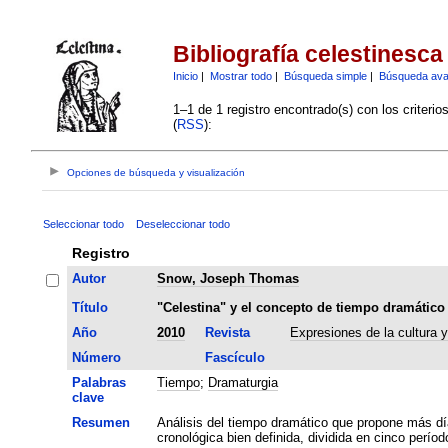
Bibliografía celestinesca
Inicio
|
Mostrar todo
|
Búsqueda simple
|
Búsqueda av
1–1 de 1 registro encontrado(s) con los criteri
(
RSS
):
Opciones de búsqueda y visualización
Seleccionar todo
Deseleccionar todo
Registro
Autor
Snow, Joseph Thomas
Título
"Celestina" y el concepto de tiempo dramático
Año
2010
Revista
Expresiones de la cultura 
Número
Fascículo
Palabras
Tiempo
;
Dramaturgia
clave
Resumen
Análisis del tiempo dramático que propone más día
cronológica bien definida, dividida en cinco períod