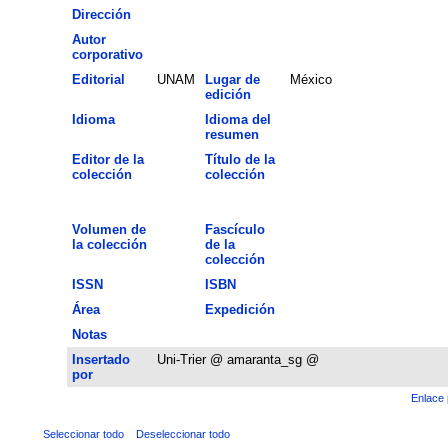
Dirección
Autor
corporativo
Editorial
UNAM
Lugar de
México
edición
Idioma
Idioma del
resumen
Editor de la
Título de la
colección
colección
Volumen de
Fascículo
la colección
de la
colección
ISSN
ISBN
Área
Expedición
Notas
Insertado
Uni-Trier @ amaranta_sg @
por
Enlace 
Seleccionar todo
Deseleccionar todo