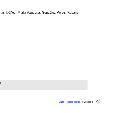
nas Ibáñez, María Azucena; González Pérez, Rosario
0
Lista
|
Bibliografía
|
Detalles