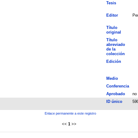
Tesis
Editor
Pe
Título
original
Título
abreviado
de la
colección
Edición
Medio
Conferencia
Aprobado
no
ID único
59
Enlace permanente a este registro
<<
1
>>