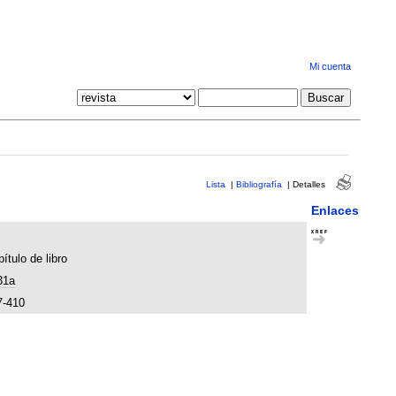
Mi cuenta
Lista
|
Bibliografía
|
Detalles
Enlaces
ítulo de libro
31a
7-410