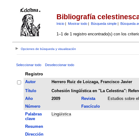
Bibliografía celestinesc
Inicio
|
Mostrar todo
|
Búsqueda simple
|
Búsqueda a
1–1 de 1 registro encontrado(s) con los criter
Opciones de búsqueda y visualización
Seleccionar todo
Deseleccionar todo
Registro
Autor
Herrero Ruiz de Loizaga, Francisco Javier
Título
Cohesión lingüística en "La Celestina": Refe
Año
2009
Revista
Estudios sobre e
Número
Fascículo
Palabras
Lingüística
clave
Resumen
Dirección