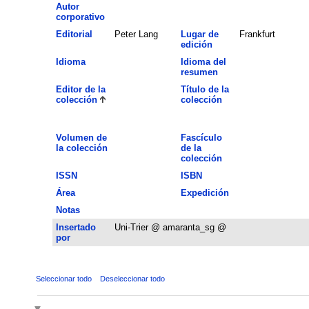
Autor
corporativo
Editorial
Peter Lang
Lugar de
Frankfurt
edición
Idioma
Idioma del
resumen
Editor de la
Título de la
colección
colección
Volumen de
Fascículo
la colección
de la
colección
ISSN
ISBN
Área
Expedición
Notas
Insertado
Uni-Trier @ amaranta_sg @
por
Seleccionar todo
Deseleccionar todo