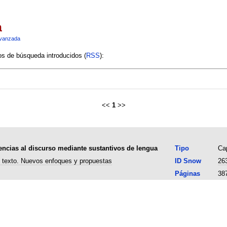
a
vanzada
ios de búsqueda introducidos (
RSS
):
<<
1
>>
rencias al discurso mediante sustantivos de lengua
Tipo
Cap
l texto. Nuevos enfoques y propuestas
ID Snow
26
Páginas
38