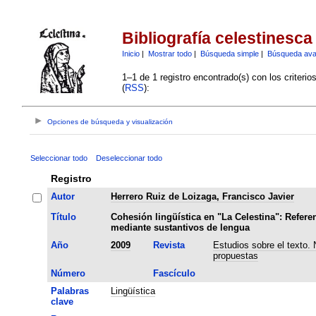
Bibliografía celestinesca
Inicio
|
Mostrar todo
|
Búsqueda simple
|
Búsqueda av
1–1 de 1 registro encontrado(s) con los criteri
(
RSS
):
Opciones de búsqueda y visualización
Seleccionar todo
Deseleccionar todo
Registro
Autor
Herrero Ruiz de Loizaga, Francisco Javier
Título
Cohesión lingüística en "La Celestina": Refere
mediante sustantivos de lengua
Año
2009
Revista
Estudios sobre el texto.
propuestas
Número
Fascículo
Palabras
Lingüística
clave