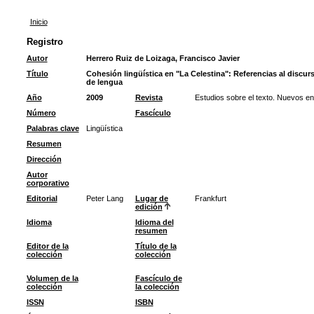
Inicio
Registro
Autor
Herrero Ruiz de Loizaga, Francisco Javier
Título
Cohesión lingüística en "La Celestina": Referencias al discu
de lengua
Año
2009
Revista
Estudios sobre el texto. Nuevos e
Número
Fascículo
Palabras clave
Lingüística
Resumen
Dirección
Autor
corporativo
Editorial
Peter Lang
Lugar de
Frankfurt
edición
Idioma
Idioma del
resumen
Editor de la
Título de la
colección
colección
Volumen de la
Fascículo de
colección
la colección
ISSN
ISBN