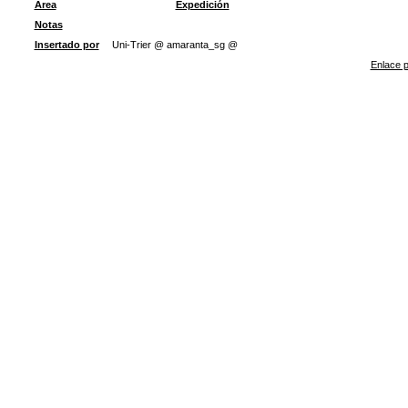
Área
Expedición
Notas
Insertado por
Uni-Trier @ amaranta_sg @
Enlace p