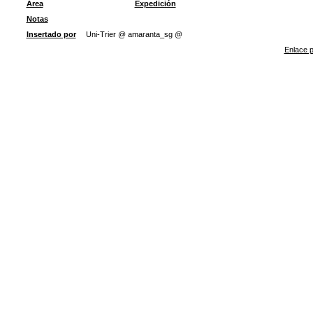
Área
Expedición
Notas
Insertado por
Uni-Trier @ amaranta_sg @
Enlace p