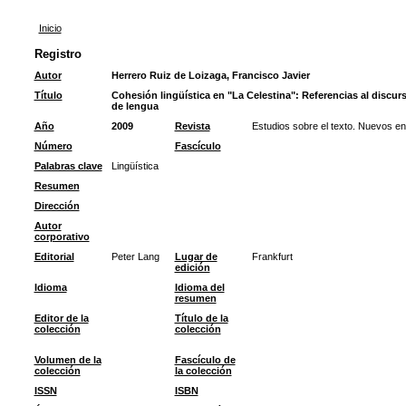
Inicio
Registro
Autor
Herrero Ruiz de Loizaga, Francisco Javier
Título
Cohesión lingüística en "La Celestina": Referencias al discu
de lengua
Año
2009
Revista
Estudios sobre el texto. Nuevos e
Número
Fascículo
Palabras clave
Lingüística
Resumen
Dirección
Autor
corporativo
Editorial
Peter Lang
Lugar de
Frankfurt
edición
Idioma
Idioma del
resumen
Editor de la
Título de la
colección
colección
Volumen de la
Fascículo de
colección
la colección
ISSN
ISBN