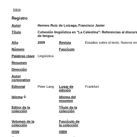
Inicio
Registro
Autor
Herrero Ruiz de Loizaga, Francisco Javier
Título
Cohesión lingüística en "La Celestina": Referencias al discu
de lengua
Año
2009
Revista
Estudios sobre el texto. Nuevos e
Número
Fascículo
Palabras clave
Lingüística
Resumen
Dirección
Autor
corporativo
Editorial
Peter Lang
Lugar de
Frankfurt
edición
Idioma
Idioma del
resumen
Editor de la
Título de la
colección
colección
Volumen de la
Fascículo de
colección
la colección
ISSN
ISBN