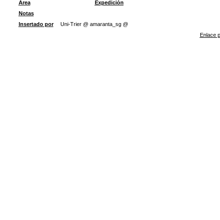
Área
Expedición
Notas
Insertado por
Uni-Trier @ amaranta_sg @
Enlace p