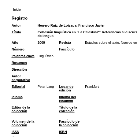
Inicio
Registro
Autor
Herrero Ruiz de Loizaga, Francisco Javier
Título
Cohesión lingüística en "La Celestina": Referencias al discu
de lengua
Año
2009
Revista
Estudios sobre el texto. Nuevos e
Número
Fascículo
Palabras clave
Lingüística
Resumen
Dirección
Autor
corporativo
Editorial
Peter Lang
Lugar de
Frankfurt
edición
Idioma
Idioma del
resumen
Editor de la
Título de la
colección
colección
Volumen de la
Fascículo de
colección
la colección
ISSN
ISBN