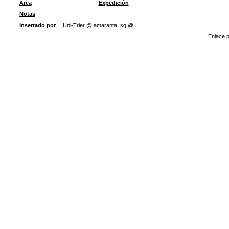
Área
Expedición
Notas
Insertado por
Uni-Trier @ amaranta_sg @
Enlace p