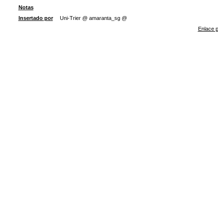
Notas
Insertado por
Uni-Trier @ amaranta_sg @
Enlace p