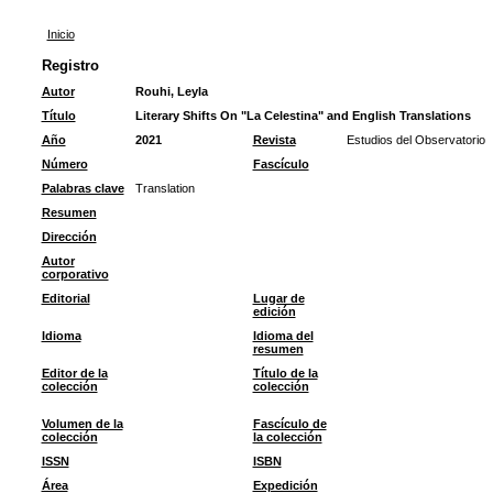
Inicio
Registro
Autor
Rouhi, Leyla
Título
Literary Shifts On "La Celestina" and English Translations
Año
2021
Revista
Estudios del Observatorio
Número
Fascículo
Palabras clave
Translation
Resumen
Dirección
Autor
corporativo
Editorial
Lugar de
edición
Idioma
Idioma del
resumen
Editor de la
Título de la
colección
colección
Volumen de la
Fascículo de
colección
la colección
ISSN
ISBN
Área
Expedición