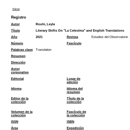
Inicio
Registro
Autor
Rouhi, Leyla
Título
Literary Shifts On "La Celestina" and English Translations
Año
2021
Revista
Estudios del Observatorio
Número
Fascículo
Palabras clave
Translation
Resumen
Dirección
Autor
corporativo
Editorial
Lugar de
edición
Idioma
Idioma del
resumen
Editor de la
Título de la
colección
colección
Volumen de la
Fascículo de
colección
la colección
ISSN
ISBN
Área
Expedición