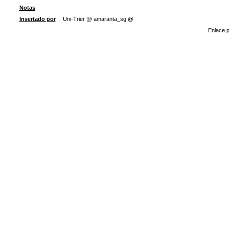
Notas
Insertado por
Uni-Trier @ amaranta_sg @
Enlace p