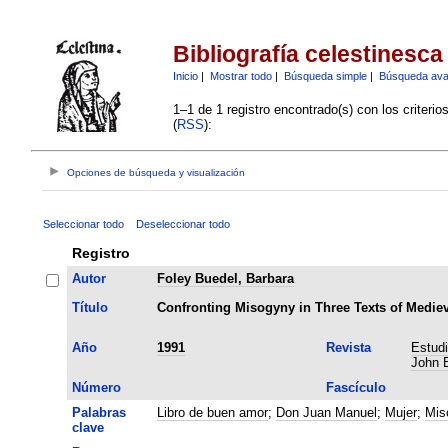
Bibliografía celestinesca
Inicio
|
Mostrar todo
|
Búsqueda simple
|
Búsqueda av
1–1 de 1 registro encontrado(s) con los criteri
(
RSS
):
Opciones de búsqueda y visualización
Seleccionar todo
Deseleccionar todo
Registro
Autor
Foley Buedel, Barbara
Título
Confronting Misogyny in Three Texts of Mediev
Año
1991
Revista
Estudi
John E
Número
Fascículo
Palabras
Libro de buen amor
;
Don Juan Manuel
;
Mujer
;
Mis
clave