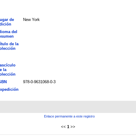
ugar de
New York
dición
dioma del
esumen
ítulo de la
olección
ascículo
e la
olección
SBN
978-0-9631068-0-3
xpedición
Enlace permanente a este registro
<<
1
>>