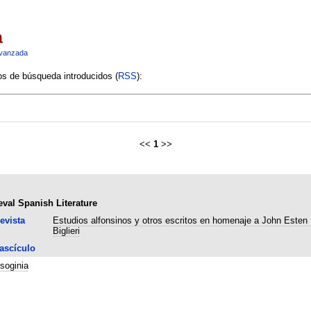
a
vanzada
ios de búsqueda introducidos (
RSS
):
<<
1
>>
val Spanish Literature
evista
Estudios alfonsinos y otros escritos en homenaje a John Esten K
Biglieri
ascículo
soginia