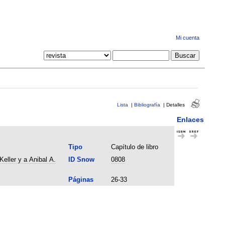
Mi cuenta
Lista
|
Bibliografía
|
Detalles
Enlaces
Tipo
Capítulo de libro
eller y a Anibal A.
ID Snow
0808
Páginas
26-33