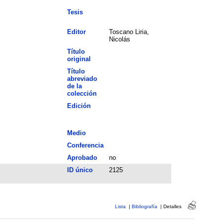
Tesis
Editor
Toscano Liria,
Nicolás
Título
original
Título
abreviado
de la
colección
Edición
Medio
Conferencia
Aprobado
no
ID único
2125
Lista
|
Bibliografía
|
Detalles