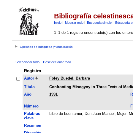
Bibliografía celestinesc
Inicio
|
Mostrar todo
|
Búsqueda simple
|
Búsqueda a
1–1 de 1 registro encontrado(s) con los criter
Opciones de búsqueda y visualización
Seleccionar todo
Deseleccionar todo
Registro
Autor
Foley Buedel, Barbara
Título
Confronting Misogyny in Three Texts of Medie
Año
1991
R
Número
F
Palabras
Libro de buen amor
;
Don Juan Manuel
;
Mujer
;
Mi
clave
Resumen
Dirección