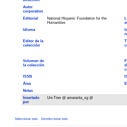
Autor
corporativo
Editorial
National Hispanic Foundation for the
L
Humanities
e
Idioma
I
r
Editor de la
T
colección
c
Volumen de
F
la colección
d
c
ISSN
I
Área
E
Notas
Insertado
Uni-Trier @ amaranta_sg @
por
Seleccionar todo
Deseleccionar todo