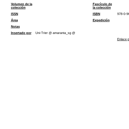
Volumen de la
Fascículo de
colección
la colección
ISSN
ISBN
978-0-9
Área
Expedición
Notas
Insertado por
Uni-Trier @ amaranta_sg @
Enlace p