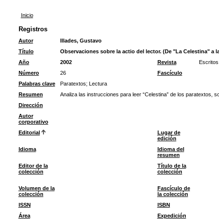
Inicio
Registros
Autor
Illades, Gustavo
Título
Observaciones sobre la actio del lector. (De "La Celestina" a 
Año
2002
Revista
Escritos
Número
26
Fascículo
Palabras clave
Paratextos
;
Lectura
Resumen
Analiza las instrucciones para leer “Celestina” de los paratextos, so
Dirección
Autor
corporativo
Editorial
Lugar de
edición
Idioma
Idioma del
resumen
Editor de la
Título de la
colección
colección
Volumen de la
Fascículo de
colección
la colección
ISSN
ISBN
Área
Expedición