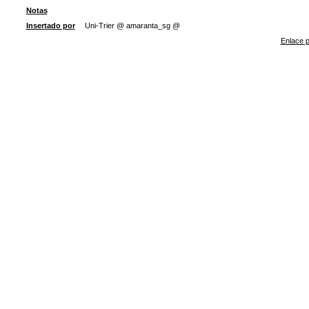
Notas
Insertado por
Uni-Trier @ amaranta_sg @
Enlace p