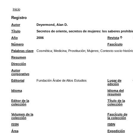
Inicio
Registro
Autor
Deyermond, Alan D.
Título
Secretos de oriente, secretos de mujeres: los saberes prohibid
Año
2006
Revista
Número
Fascículo
Palabras clave
Cosmética
;
Medicina
;
Prostitución
;
Mujeres
;
Contexto socio-históri
Resumen
Dirección
Autor
corporativo
Editorial
Fundación Árabe de Altos Estudios
Lugar de
edición
Idioma
Idioma del
resumen
Editor de la
Título de la
colección
colección
Volumen de la
Fascículo de
colección
la colección
ISSN
ISBN
Área
Expedición