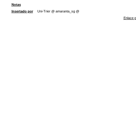
Notas
Insertado por
Uni-Trier @ amaranta_sg @
Enlace p