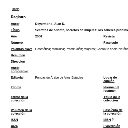
Inicio
Registro
Autor
Deyermond, Alan D.
Título
Secretos de oriente, secretos de mujeres: los saberes prohibid
Año
2006
Revista
Número
Fascículo
Palabras clave
Cosmética
;
Medicina
;
Prostitución
;
Mujeres
;
Contexto socio-históri
Resumen
Dirección
Autor
corporativo
Editorial
Fundación Árabe de Altos Estudios
Lugar de
edición
Idioma
Idioma del
resumen
Editor de la
Título de la
colección
colección
Volumen de la
Fascículo de
colección
la colección
ISSN
ISBN
Área
Expedición