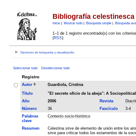
Bibliografía celestinesca
Inicio
|
Mostrar todo
|
Búsqueda simple
|
Búsqueda av
1–1 de 1 registro encontrado(s) con los criteri
(
RSS
):
Opciones de búsqueda y visualización
Seleccionar todo
Deseleccionar todo
Registro
Autor
Guardiola, Cristina
Título
"El secreto oficio de la abeja": A Sociopolitica
Año
2006
Revista
Diacri
Número
36
Fascículo
3-4
Palabras
Contexto socio-histórico
clave
Resumen
Celestina sirve de elemento de unión entre los ar
sirve para criticar todos los estamentos de la soc