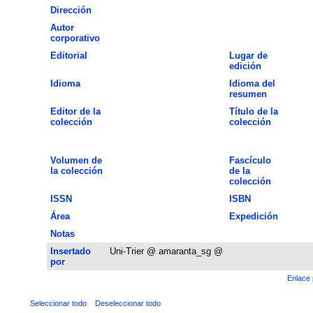
Dirección
Autor
corporativo
Editorial
Lugar de
edición
Idioma
Idioma del
resumen
Editor de la
Título de la
colección
colección
Volumen de
Fascículo
la colección
de la
colección
ISSN
ISBN
Área
Expedición
Notas
Insertado
Uni-Trier @ amaranta_sg @
por
Enlace 
Seleccionar todo
Deseleccionar todo