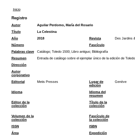
Inicio
Registro
Autor
Aguilar Perdomo, María del Rosario
Título
La Celestina
Año
2018
Revista
Des Jardins 
Número
Fascículo
Palabras clave
Catálogo
;
Toledo 1500
;
Libro antiguo
;
Bibliografía
Resumen
Entrada de catálogo sobre el ejemplar único de la edición de Toled
Dirección
Autor
corporativo
Editorial
Metis Presses
Lugar de
Genève
edición
Idioma
Idioma del
resumen
Editor de la
Título de la
colección
colección
Volumen de la
Fascículo de
colección
la colección
ISSN
ISBN
Área
Expedición