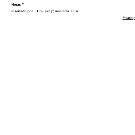
Notas
Insertado por
Uni-Trier @ amaranta_sg @
Enlace p