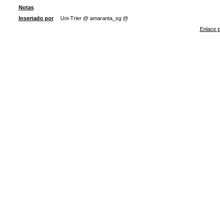
Notas
Insertado por
Uni-Trier @ amaranta_sg @
Enlace p