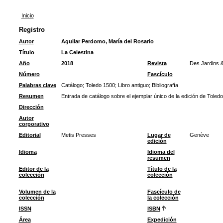
Inicio
Registro
Autor
Aguilar Perdomo, María del Rosario
Título
La Celestina
Año
2018
Revista
Des Jardins 
Número
Fascículo
Palabras clave
Catálogo
;
Toledo 1500
;
Libro antiguo
;
Bibliografía
Resumen
Entrada de catálogo sobre el ejemplar único de la edición de Toled
Dirección
Autor
corporativo
Editorial
Metis Presses
Lugar de
Genève
edición
Idioma
Idioma del
resumen
Editor de la
Título de la
colección
colección
Volumen de la
Fascículo de
colección
la colección
ISSN
ISBN
Área
Expedición