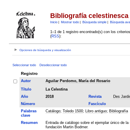
Bibliografía celestinesca
Inicio
|
Mostrar todo
|
Búsqueda simple
|
Búsqueda av
1–1 de 1 registro encontrado(s) con los criteri
(
RSS
):
Opciones de búsqueda y visualización
Seleccionar todo
Deseleccionar todo
Registro
Autor
Aguilar Perdomo, María del Rosario
Título
La Celestina
Año
2018
Revista
Des Jardi
Número
Fascículo
Palabras
Catálogo
;
Toledo 1500
;
Libro antiguo
;
Bibliografía
clave
Resumen
Entrada de catálogo sobre el ejemplar único de la 
fundación Martin Bodmer.