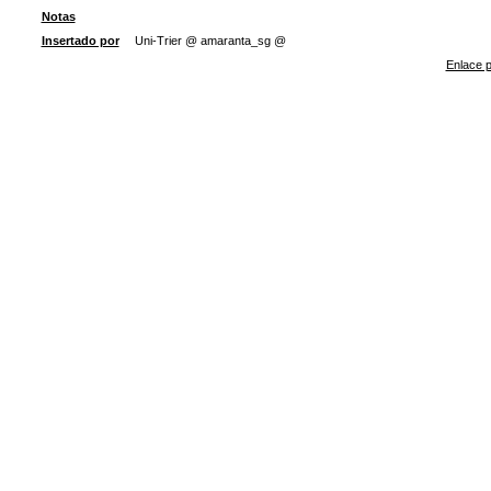
Notas
Insertado por
Uni-Trier @ amaranta_sg @
Enlace p