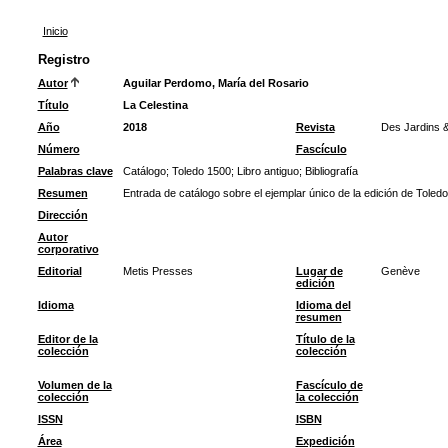
Inicio
Registro
Autor
Aguilar Perdomo, María del Rosario
Título
La Celestina
Año
2018
Revista
Des Jardins 
Número
Fascículo
Palabras clave
Catálogo
;
Toledo 1500
;
Libro antiguo
;
Bibliografía
Resumen
Entrada de catálogo sobre el ejemplar único de la edición de Toled
Dirección
Autor
corporativo
Editorial
Metis Presses
Lugar de
Genève
edición
Idioma
Idioma del
resumen
Editor de la
Título de la
colección
colección
Volumen de la
Fascículo de
colección
la colección
ISSN
ISBN
Área
Expedición