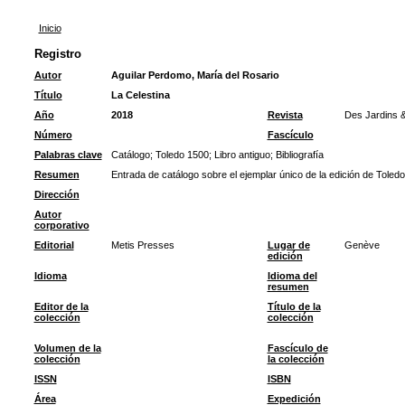
Inicio
Registro
Autor
Aguilar Perdomo, María del Rosario
Título
La Celestina
Año
2018
Revista
Des Jardins 
Número
Fascículo
Palabras clave
Catálogo
;
Toledo 1500
;
Libro antiguo
;
Bibliografía
Resumen
Entrada de catálogo sobre el ejemplar único de la edición de Toled
Dirección
Autor
corporativo
Editorial
Metis Presses
Lugar de
Genève
edición
Idioma
Idioma del
resumen
Editor de la
Título de la
colección
colección
Volumen de la
Fascículo de
colección
la colección
ISSN
ISBN
Área
Expedición