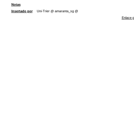
Notas
Insertado por
Uni-Trier @ amaranta_sg @
Enlace p