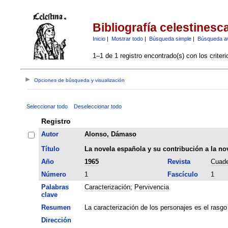
Bibliografía celestinesc
Inicio
|
Mostrar todo
|
Búsqueda simple
|
Búsqueda a
1–1 de 1 registro encontrado(s) con los criter
Opciones de búsqueda y visualización
Seleccionar todo
Deseleccionar todo
Registro
Autor
Alonso, Dámaso
Título
La novela española y su contribución a la no
Año
1965
Revista
Cuade
Número
1
Fascículo
1
Palabras
Caracterización
;
Pervivencia
clave
Resumen
La caracterización de los personajes es el rasgo 
Dirección