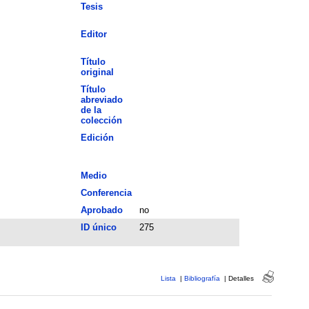
Tesis
Editor
Título
original
Título
abreviado
de la
colección
Edición
Medio
Conferencia
Aprobado
no
ID único
275
Lista
|
Bibliografía
|
Detalles