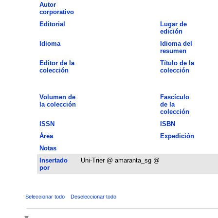
Autor
corporativo
Editorial
Lugar de
edición
Idioma
Idioma del
resumen
Editor de la
Título de la
colección
colección
Volumen de
Fascículo
la colección
de la
colección
ISSN
ISBN
Área
Expedición
Notas
Insertado
Uni-Trier @ amaranta_sg @
por
Seleccionar todo
Deseleccionar todo