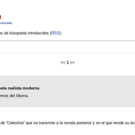
a
vanzada
ios de búsqueda introducidos (
RSS
):
<<
1
>>
vela realista moderna
rnos del Idioma
de “Celestina” que se transmite a la novela posterior y en el que reside su éxi