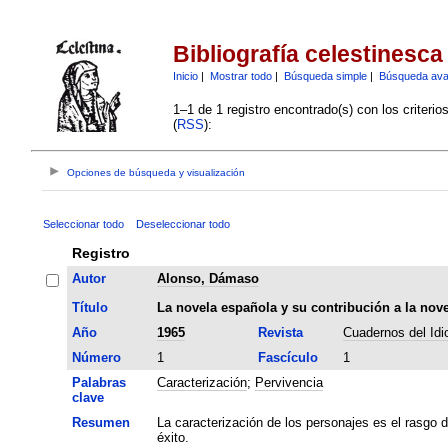
Bibliografía celestinesca
Inicio
|
Mostrar todo
|
Búsqueda simple
|
Búsqueda av
1–1 de 1 registro encontrado(s) con los criteri
(
RSS
):
Opciones de búsqueda y visualización
Seleccionar todo
Deseleccionar todo
Registro
Autor
Alonso, Dámaso
Título
La novela española y su contribución a la nov
Año
1965
Revista
Cuadernos del Id
Número
1
Fascículo
1
Palabras
Caracterización
;
Pervivencia
clave
Resumen
La caracterización de los personajes es el rasgo d
éxito.