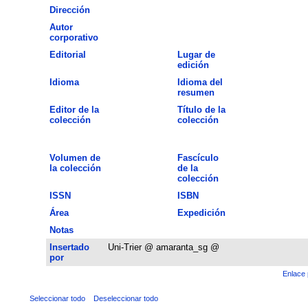
Dirección
Autor
corporativo
Editorial
Lugar de
edición
Idioma
Idioma del
resumen
Editor de la
Título de la
colección
colección
Volumen de
Fascículo
la colección
de la
colección
ISSN
ISBN
Área
Expedición
Notas
Insertado
Uni-Trier @ amaranta_sg @
por
Enlace 
Seleccionar todo
Deseleccionar todo