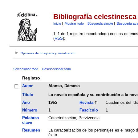
Bibliografía celestinesca
Inicio
|
Mostrar todo
|
Búsqueda simple
|
Búsqueda av
1–1 de 1 registro encontrado(s) con los criteri
(
RSS
):
Opciones de búsqueda y visualización
Seleccionar todo
Deseleccionar todo
Registro
Autor
Alonso, Dámaso
Título
La novela española y su contribución a la nov
Año
1965
Revista
Cuadernos del Id
Número
1
Fascículo
1
Palabras
Caracterización
;
Pervivencia
clave
Resumen
La caracterización de los personajes es el rasgo d
éxito.