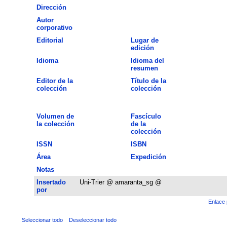
Dirección
Autor
corporativo
Editorial
Lugar de
edición
Idioma
Idioma del
resumen
Editor de la
Título de la
colección
colección
Volumen de
Fascículo
la colección
de la
colección
ISSN
ISBN
Área
Expedición
Notas
Insertado
Uni-Trier @ amaranta_sg @
por
Enlace 
Seleccionar todo
Deseleccionar todo