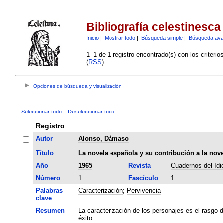
Bibliografía celestinesca
Inicio
|
Mostrar todo
|
Búsqueda simple
|
Búsqueda av
1–1 de 1 registro encontrado(s) con los criteri
(
RSS
):
Opciones de búsqueda y visualización
Seleccionar todo
Deseleccionar todo
Registro
Autor
Alonso, Dámaso
Título
La novela española y su contribución a la nov
Año
1965
Revista
Cuadernos del Id
Número
1
Fascículo
1
Palabras
Caracterización
;
Pervivencia
clave
Resumen
La caracterización de los personajes es el rasgo d
éxito.