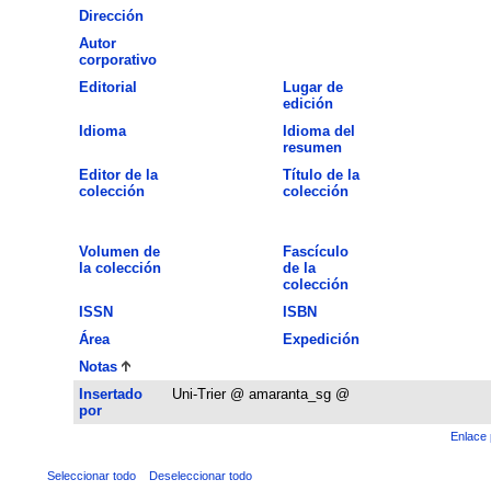
Dirección
Autor
corporativo
Editorial
Lugar de
edición
Idioma
Idioma del
resumen
Editor de la
Título de la
colección
colección
Volumen de
Fascículo
la colección
de la
colección
ISSN
ISBN
Área
Expedición
Notas
Insertado
Uni-Trier @ amaranta_sg @
por
Enlace 
Seleccionar todo
Deseleccionar todo