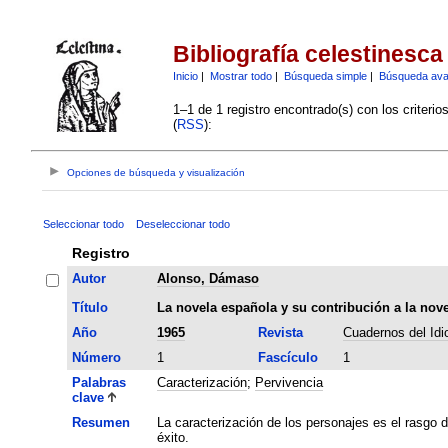
Bibliografía celestinesca
Inicio
|
Mostrar todo
|
Búsqueda simple
|
Búsqueda av
1–1 de 1 registro encontrado(s) con los criteri
(
RSS
):
Opciones de búsqueda y visualización
Seleccionar todo
Deseleccionar todo
Registro
Autor
Alonso, Dámaso
Título
La novela española y su contribución a la nov
Año
1965
Revista
Cuadernos del Id
Número
1
Fascículo
1
Palabras
Caracterización
;
Pervivencia
clave
Resumen
La caracterización de los personajes es el rasgo d
éxito.