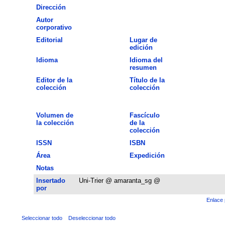
Dirección
Autor
corporativo
Editorial
Lugar de
edición
Idioma
Idioma del
resumen
Editor de la
Título de la
colección
colección
Volumen de
Fascículo
la colección
de la
colección
ISSN
ISBN
Área
Expedición
Notas
Insertado
Uni-Trier @ amaranta_sg @
por
Enlace 
Seleccionar todo
Deseleccionar todo