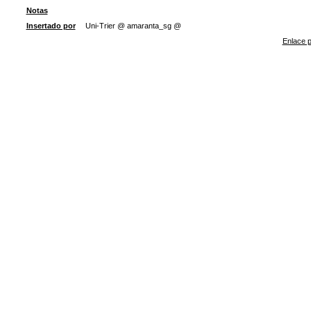
Notas
Insertado por
Uni-Trier @ amaranta_sg @
Enlace p