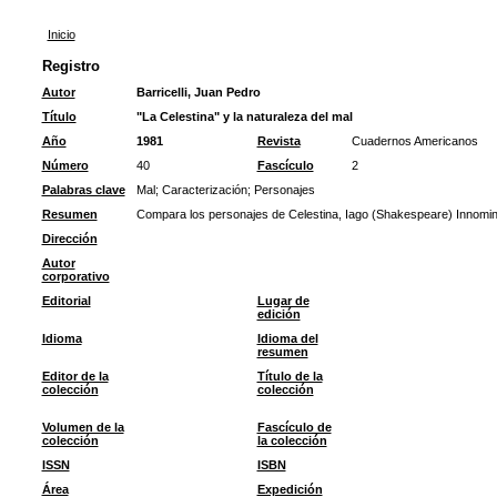
Inicio
Registro
Autor
Barricelli, Juan Pedro
Título
"La Celestina" y la naturaleza del mal
Año
1981
Revista
Cuadernos Americanos
Número
40
Fascículo
2
Palabras clave
Mal
;
Caracterización
;
Personajes
Resumen
Compara los personajes de Celestina, Iago (Shakespeare) Innomina
Dirección
Autor
corporativo
Editorial
Lugar de
edición
Idioma
Idioma del
resumen
Editor de la
Título de la
colección
colección
Volumen de la
Fascículo de
colección
la colección
ISSN
ISBN
Área
Expedición