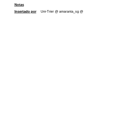
Notas
Insertado por
Uni-Trier @ amaranta_sg @