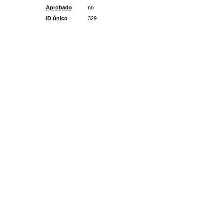
Aprobado
no
ID único
329