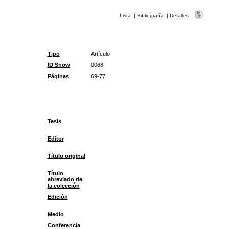
Lista
|
Bibliografía
|
Detalles
Tipo
Artículo
ID Snow
0068
Páginas
69-77
Tesis
Editor
Título original
Título
abreviado de
la colección
Edición
Medio
Conferencia