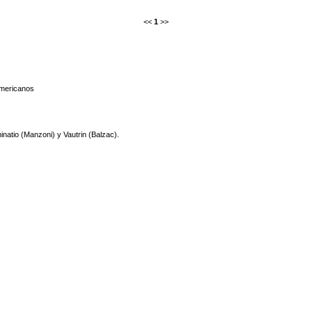
<<
1
>>
mericanos
atio (Manzoni) y Vautrin (Balzac).