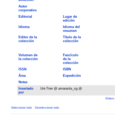
Autor
corporativo
Editorial
Lugar de
edición
Idioma
Idioma del
resumen
Editor de la
Título de la
colección
colección
Volumen de
Fascículo
la colección
de la
colección
ISSN
ISBN
Área
Expedición
Notas
Insertado
Uni-Trier @ amaranta_sg @
por
Enlace 
Seleccionar todo
Deseleccionar todo