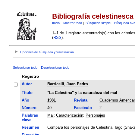
Bibliografía celestinesca
Inicio
|
Mostrar todo
|
Búsqueda simple
|
Búsqueda av
1–1 de 1 registro encontrado(s) con los criteri
(
RSS
):
Opciones de búsqueda y visualización
Seleccionar todo
Deseleccionar todo
Registro
Autor
Barricelli, Juan Pedro
Título
"La Celestina" y la naturaleza del mal
Año
1981
Revista
Cuadernos America
Número
40
Fascículo
2
Palabras
Mal
;
Caracterización
;
Personajes
clave
Resumen
Compara los personajes de Celestina, Iago (Shake
Dirección