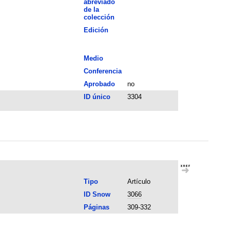
abreviado
de la
colección
Edición
Medio
Conferencia
Aprobado
no
ID único
3304
Tipo
Artículo
ID Snow
3066
Páginas
309-332