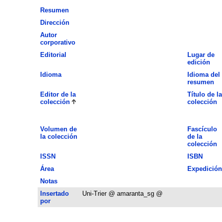
Resumen
Dirección
Autor
corporativo
Editorial
Lugar de
edición
Idioma
Idioma del
resumen
Editor de la
Título de la
colección
colección
Volumen de
Fascículo
la colección
de la
colección
ISSN
ISBN
Área
Expedición
Notas
Insertado
Uni-Trier @ amaranta_sg @
por