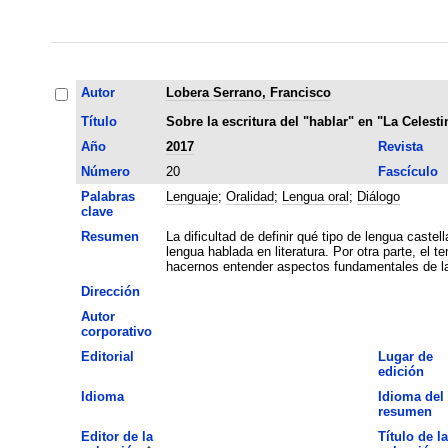
Autor
Lobera Serrano, Francisco
Título
Sobre la escritura del "hablar" en "La Celesti
Año
2017
Revista
Número
20
Fascículo
Palabras
Lenguaje
;
Oralidad
;
Lengua oral
;
Diálogo
clave
Resumen
La dificultad de definir qué tipo de lengua cast
lengua hablada en literatura. Por otra parte, el t
hacernos entender aspectos fundamentales de la s
Dirección
Autor
corporativo
Editorial
Lugar de
edición
Idioma
Idioma del
resumen
Editor de la
Título de la