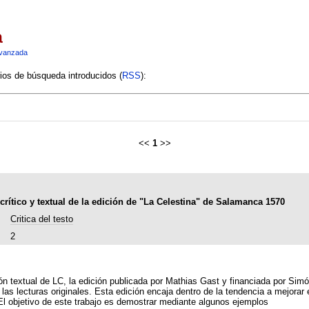
a
vanzada
rios de búsqueda introducidos (
RSS
):
<<
1
>>
rítico y textual de la edición de "La Celestina" de Salamanca 1570
Critica del testo
2
ón textual de LC, la edición publicada por Mathias Gast y financiada por 
 las lecturas originales. Esta edición encaja dentro de la tendencia a mejorar 
 El objetivo de este trabajo es demostrar mediante algunos ejemplos