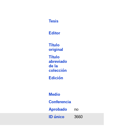
Tesis
Editor
Título
original
Título
abreviado
de la
colección
Edición
Medio
Conferencia
Aprobado
no
ID único
3660