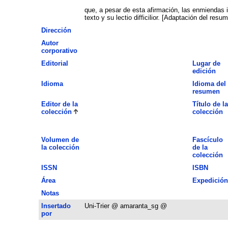
que, a pesar de esta afirmación, las enmiendas in
texto y su lectio difficilior. [Adaptación del resu
Dirección
Autor
corporativo
Editorial
Lugar de
edición
Idioma
Idioma del
resumen
Editor de la
Título de la
colección
colección
Volumen de
Fascículo
la colección
de la
colección
ISSN
ISBN
Área
Expedición
Notas
Insertado
Uni-Trier @ amaranta_sg @
por