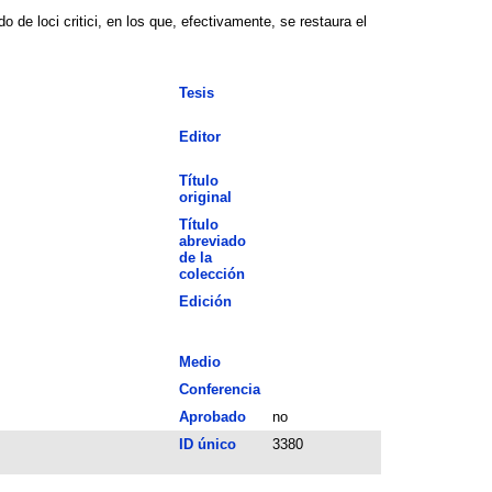
 de loci critici, en los que, efectivamente, se restaura el
Tesis
Editor
Título
original
Título
abreviado
de la
colección
Edición
Medio
Conferencia
Aprobado
no
ID único
3380