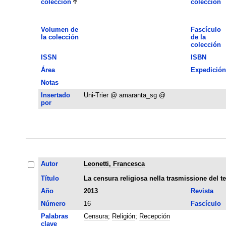
colección
colección
Volumen de
Fascículo
la colección
de la
colección
ISSN
ISBN
Área
Expedición
Notas
Insertado
Uni-Trier @ amaranta_sg @
por
Autor
Leonetti, Francesca
Título
La censura religiosa nella trasmissione del te
Año
2013
Revista
Número
16
Fascículo
Palabras
Censura
;
Religión
;
Recepción
clave