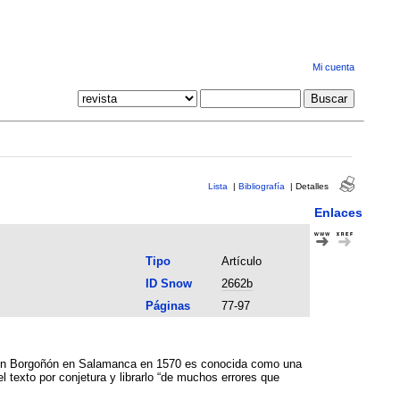
Mi cuenta
Lista
|
Bibliografía
|
Detalles
Enlaces
Tipo
Artículo
ID Snow
2662b
Páginas
77-97
Simón Borgoñón en Salamanca en 1570 es conocida como una
el texto por conjetura y librarlo “de muchos errores que