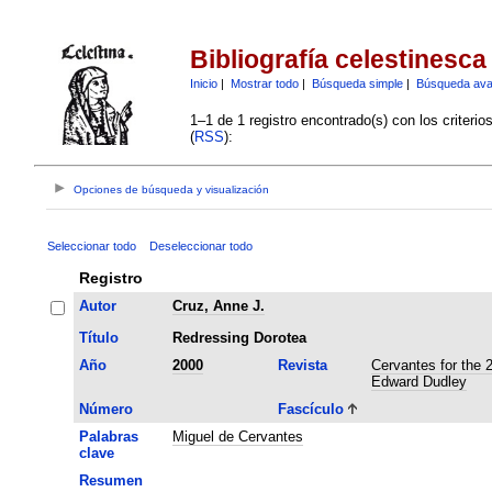
Bibliografía celestinesca
Inicio
|
Mostrar todo
|
Búsqueda simple
|
Búsqueda av
1–1 de 1 registro encontrado(s) con los criteri
(
RSS
):
Opciones de búsqueda y visualización
Seleccionar todo
Deseleccionar todo
Registro
Autor
Cruz, Anne J.
Título
Redressing Dorotea
Año
2000
Revista
Cervantes for the 
Edward Dudley
Número
Fascículo
Palabras
Miguel de Cervantes
clave
Resumen