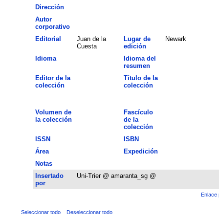
Dirección
Autor
corporativo
Editorial
Juan de la
Lugar de
Newark
Cuesta
edición
Idioma
Idioma del
resumen
Editor de la
Título de la
colección
colección
Volumen de
Fascículo
la colección
de la
colección
ISSN
ISBN
Área
Expedición
Notas
Insertado
Uni-Trier @ amaranta_sg @
por
Enlace 
Seleccionar todo
Deseleccionar todo