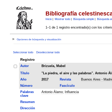
Bibliografía celestinesc
Inicio
|
Mostrar todo
|
Búsqueda simple
|
Búsqueda a
1–1 de 1 registro encontrado(s) con los criter
Opciones de búsqueda y visualización
Seleccionar todo
Deseleccionar todo
Registro
Autor
Brizuela, Mabel
Título
"La piedra, el aire y las palabras". Antonio Ál
Año
2017
Revista
Buenos Aires - Madr
Número
Fascículo
Palabras
Antonio Álamo
;
Influencia
clave
Resumen
Dirección