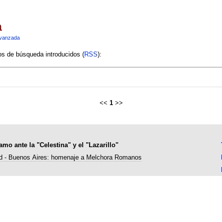
a
vanzada
ios de búsqueda introducidos (
RSS
):
<<
1
>>
amo ante la "Celestina" y el "Lazarillo"
id - Buenos Aires: homenaje a Melchora Romanos