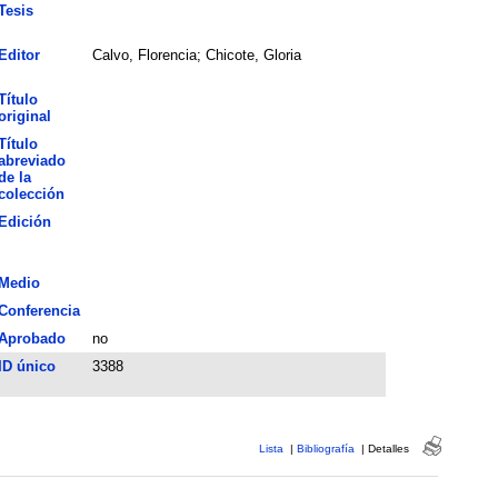
Tesis
Editor
Calvo, Florencia; Chicote, Gloria
Título
original
Título
abreviado
de la
colección
Edición
Medio
Conferencia
Aprobado
no
ID único
3388
Lista
|
Bibliografía
|
Detalles