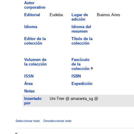
Autor
corporativo
Editorial
Eudeba
Lugar de
Buenos Aires
edición
Idioma
Idioma del
resumen
Editor de la
Título de la
colección
colección
Volumen de
Fascículo
la colección
de la
colección
ISSN
ISBN
Área
Expedición
Notas
Insertado
Uni-Trier @ amaranta_sg @
por
Seleccionar todo
Deseleccionar todo