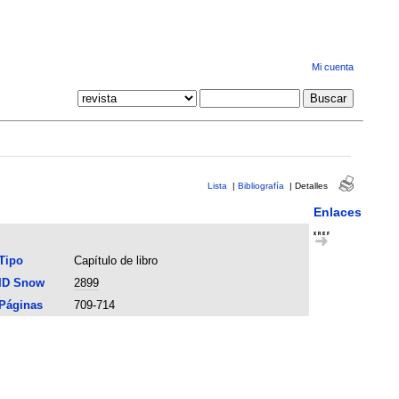
Mi cuenta
Lista
|
Bibliografía
|
Detalles
Enlaces
Tipo
Capítulo de libro
ID Snow
2899
Páginas
709-714