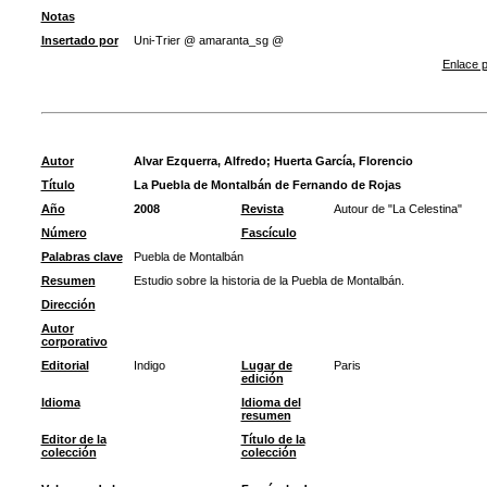
Notas
Insertado por
Uni-Trier @ amaranta_sg @
Enlace p
Autor
Alvar Ezquerra, Alfredo
;
Huerta García, Florencio
Título
La Puebla de Montalbán de Fernando de Rojas
Año
2008
Revista
Autour de "La Celestina"
Número
Fascículo
Palabras clave
Puebla de Montalbán
Resumen
Estudio sobre la historia de la Puebla de Montalbán.
Dirección
Autor
corporativo
Editorial
Indigo
Lugar de
Paris
edición
Idioma
Idioma del
resumen
Editor de la
Título de la
colección
colección