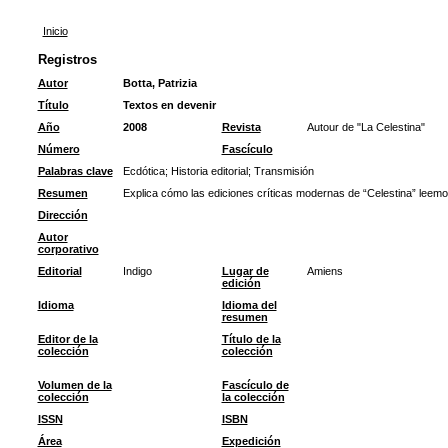
Inicio
Registros
Autor
Botta, Patrizia
Título
Textos en devenir
Año
2008
Revista
Autour de "La Celestina"
Número
Fascículo
Palabras clave
Ecdótica
;
Historia editorial
;
Transmisión
Resumen
Explica cómo las ediciones críticas modernas de “Celestina” leemos 
Dirección
Autor
corporativo
Editorial
Indigo
Lugar de
Amiens
edición
Idioma
Idioma del
resumen
Editor de la
Título de la
colección
colección
Volumen de la
Fascículo de
colección
la colección
ISSN
ISBN
Área
Expedición