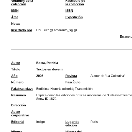
Volumen de la
Fascículo de
colección
la colección
ISSN
ISBN
Área
Expedición
Notas
Insertado por
Uni-Trier @ amaranta_sg @
Enlace p
Autor
Botta, Patrizia
Título
Textos en devenir
Año
2008
Revista
Autour de "La Celestina"
Número
Fascículo
Palabras clave
Ecdótica
;
Historia editorial
;
Transmisión
Resumen
Explica cómo las ediciones críticas modernas de “Celestina” leemos
Snow ID 1879.
Dirección
Autor
corporativo
Editorial
Indigo
Lugar de
Paris
edición
Idioma
Idioma del