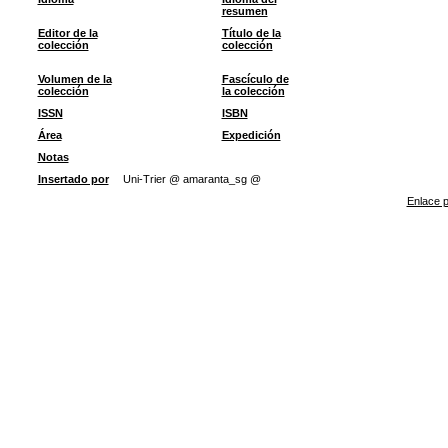
resumen
Editor de la
Título de la
colección
colección
Volumen de la
Fascículo de
colección
la colección
ISSN
ISBN
Área
Expedición
Notas
Insertado por
Uni-Trier @ amaranta_sg @
Enlace p