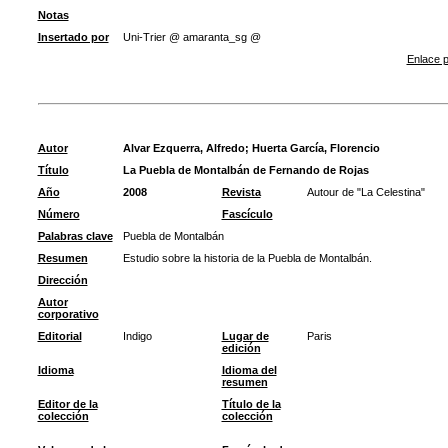
Notas
Insertado por
Uni-Trier @ amaranta_sg @
Enlace p
Autor
Alvar Ezquerra, Alfredo
;
Huerta García, Florencio
Título
La Puebla de Montalbán de Fernando de Rojas
Año
2008
Revista
Autour de "La Celestina"
Número
Fascículo
Palabras clave
Puebla de Montalbán
Resumen
Estudio sobre la historia de la Puebla de Montalbán.
Dirección
Autor
corporativo
Editorial
Indigo
Lugar de
Paris
edición
Idioma
Idioma del
resumen
Editor de la
Título de la
colección
colección