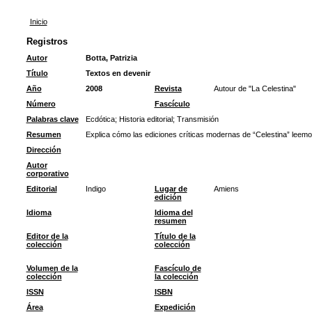
Inicio
Registros
Autor
Botta, Patrizia
Título
Textos en devenir
Año
2008
Revista
Autour de "La Celestina"
Número
Fascículo
Palabras clave
Ecdótica
;
Historia editorial
;
Transmisión
Resumen
Explica cómo las ediciones críticas modernas de “Celestina” leemos 
Dirección
Autor
corporativo
Editorial
Indigo
Lugar de
Amiens
edición
Idioma
Idioma del
resumen
Editor de la
Título de la
colección
colección
Volumen de la
Fascículo de
colección
la colección
ISSN
ISBN
Área
Expedición