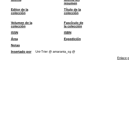
resumen
Editor de la
Título de la
colección
colección
Volumen de la
Fascículo de
colección
la colección
ISSN
ISBN
Área
Expedición
Notas
Insertado por
Uni-Trier @ amaranta_sg @
Enlace p