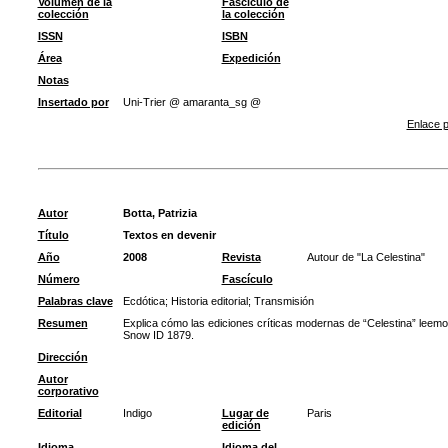
Volumen de la
Fascículo de
colección
la colección
ISSN
ISBN
Área
Expedición
Notas
Insertado por
Uni-Trier @ amaranta_sg @
Enlace p
Autor
Botta, Patrizia
Título
Textos en devenir
Año
2008
Revista
Autour de "La Celestina"
Número
Fascículo
Palabras clave
Ecdótica
;
Historia editorial
;
Transmisión
Resumen
Explica cómo las ediciones críticas modernas de “Celestina” leemos
Snow ID 1879.
Dirección
Autor
corporativo
Editorial
Indigo
Lugar de
Paris
edición
Idioma
Idioma del