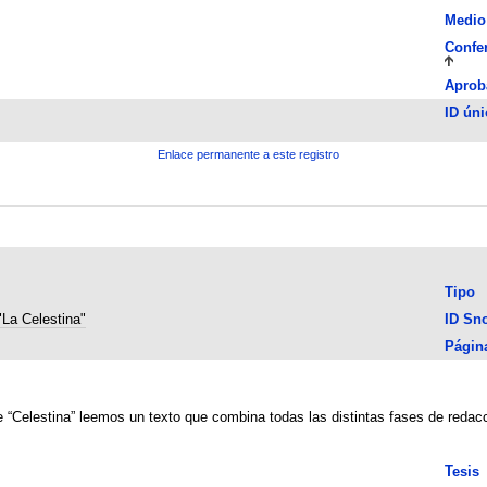
Medio
Confe
Aprob
ID úni
Enlace permanente a este registro
Tipo
"La Celestina"
ID Sn
Págin
 “Celestina” leemos un texto que combina todas las distintas fases de redacc
Tesis