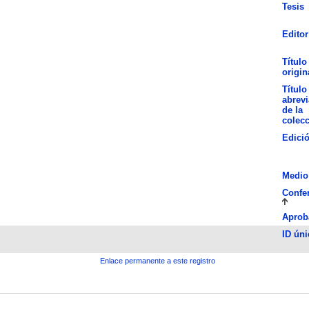
Tesis
Editor
Título
origin
Título
abrev
de la
colec
Edici
Medio
Confe
Aprob
ID úni
Enlace permanente a este registro