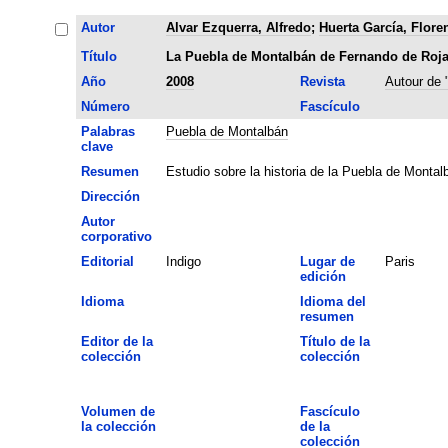
Autor
Alvar Ezquerra, Alfredo
;
Huerta García, Flore
Título
La Puebla de Montalbán de Fernando de Roj
Año
2008
Revista
Autour de 
Número
Fascículo
Palabras
Puebla de Montalbán
clave
Resumen
Estudio sobre la historia de la Puebla de Montal
Dirección
Autor
corporativo
Editorial
Indigo
Lugar de
Paris
edición
Idioma
Idioma del
resumen
Editor de la
Título de la
colección
colección
Volumen de
Fascículo
la colección
de la
colección