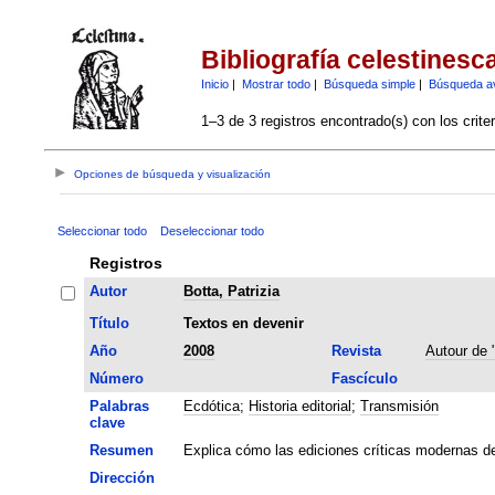
Bibliografía celestinesc
Inicio
|
Mostrar todo
|
Búsqueda simple
|
Búsqueda a
1–3 de 3 registros encontrado(s) con los crite
Opciones de búsqueda y visualización
Seleccionar todo
Deseleccionar todo
Registros
Autor
Botta, Patrizia
Título
Textos en devenir
Año
2008
Revista
Autour de 
Número
Fascículo
Palabras
Ecdótica
;
Historia editorial
;
Transmisión
clave
Resumen
Explica cómo las ediciones críticas modernas de 
Dirección