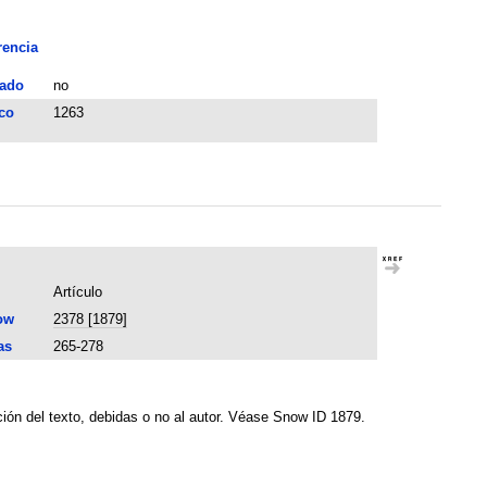
rencia
ado
no
co
1263
Artículo
ow
2378 [1879]
as
265-278
ión del texto, debidas o no al autor. Véase Snow ID 1879.