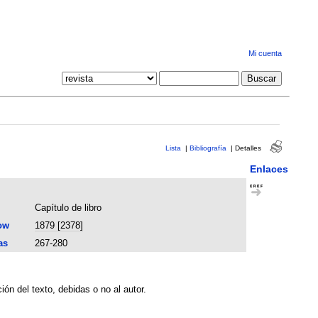
Mi cuenta
Lista
|
Bibliografía
|
Detalles
Enlaces
Capítulo de libro
ow
1879 [2378]
as
267-280
ón del texto, debidas o no al autor.