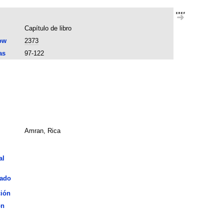
Capítulo de libro
ow
2373
as
97-122
Amran, Rica
al
iado
ción
ón