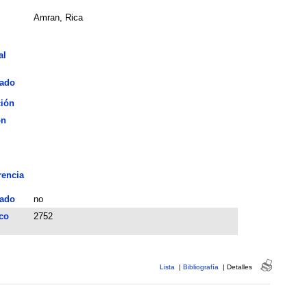
Amran, Rica
al
iado
ción
ón
rencia
ado
no
co
2752
Lista
|
Bibliografía
|
Detalles