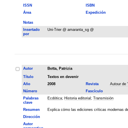
ISSN
ISBN
Área
Expedición
Notas
Insertado
Uni-Trier @ amaranta_sg @
por
Autor
Botta, Patrizia
Título
Textos en devenir
Año
2008
Revista
Autour de 
Número
Fascículo
Palabras
Ecdótica
;
Historia editorial
;
Transmisión
clave
Resumen
Explica cómo las ediciones críticas modernas de
Dirección
Autor