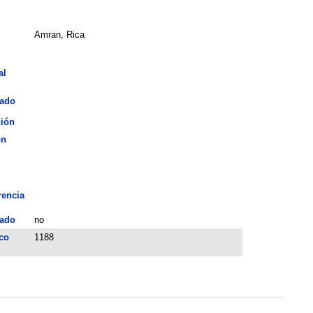
Amran, Rica
al
iado
ción
ón
rencia
ado
no
co
1188