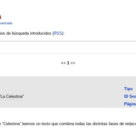
a
vanzada
rios de búsqueda introducidos (
RSS
):
<<
1
>>
Tipo
"La Celestina"
ID Sn
Págin
“Celestina” leemos un texto que combina todas las distintas fases de redacci