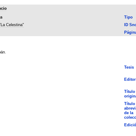
ncio
as
Tipo
"La Celestina"
ID Sn
Págin
bán.
Tesis
Editor
Título
origin
Título
abrev
de la
colec
Edici