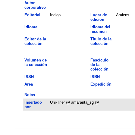
Autor
corporativo
Editorial
Indigo
Lugar de
Amiens
edición
Idioma
Idioma del
resumen
Editor de la
Título de la
colección
colección
Volumen de
Fascículo
la colección
de la
colección
ISSN
ISBN
Área
Expedición
Notas
Insertado
Uni-Trier @ amaranta_sg @
por