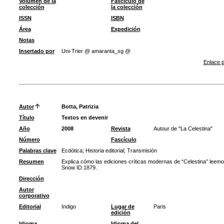
Volumen de la
Fascículo de
colección
la colección
ISSN
ISBN
Área
Expedición
Notas
Insertado por
Uni-Trier @ amaranta_sg @
Enlace p
Autor
Botta, Patrizia
Título
Textos en devenir
Año
2008
Revista
Autour de "La Celestina"
Número
Fascículo
Palabras clave
Ecdótica
;
Historia editorial
;
Transmisión
Resumen
Explica cómo las ediciones críticas modernas de “Celestina” leemos
Snow ID 1879.
Dirección
Autor
corporativo
Editorial
Indigo
Lugar de
Paris
edición
Idioma
Idioma del