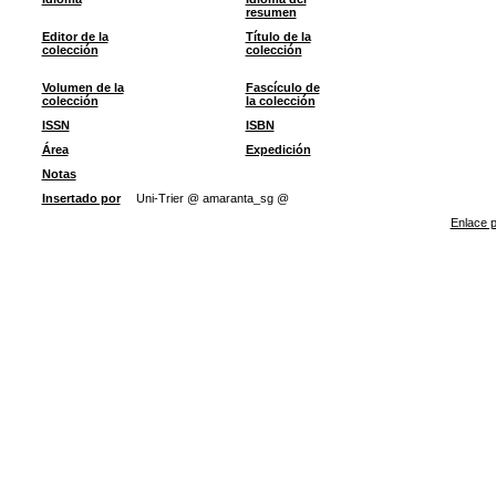
resumen
Editor de la
Título de la
colección
colección
Volumen de la
Fascículo de
colección
la colección
ISSN
ISBN
Área
Expedición
Notas
Insertado por
Uni-Trier @ amaranta_sg @
Enlace p