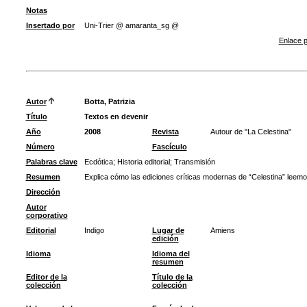
Notas
Insertado por
Uni-Trier @ amaranta_sg @
Enlace p
Autor
Botta, Patrizia
Título
Textos en devenir
Año
2008
Revista
Autour de "La Celestina"
Número
Fascículo
Palabras clave
Ecdótica
;
Historia editorial
;
Transmisión
Resumen
Explica cómo las ediciones críticas modernas de “Celestina” leemos 
Dirección
Autor
corporativo
Editorial
Indigo
Lugar de
Amiens
edición
Idioma
Idioma del
resumen
Editor de la
Título de la
colección
colección