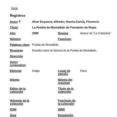
Inicio
Registros
Autor
Alvar Ezquerra, Alfredo
;
Huerta García, Florencio
Título
La Puebla de Montalbán de Fernando de Rojas
Año
2008
Revista
Autour de "La Celestina"
Número
Fascículo
Palabras clave
Puebla de Montalbán
Resumen
Estudio sobre la historia de la Puebla de Montalbán.
Dirección
Autor
corporativo
Editorial
Indigo
Lugar de
Paris
edición
Idioma
Idioma del
resumen
Editor de la
Título de la
colección
colección
Volumen de la
Fascículo de
colección
la colección
ISSN
ISBN
Área
Expedición