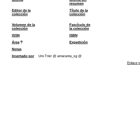
resumen
Editor de la
Título de la
colección
colección
Volumen de la
Fascículo de
colección
la colección
ISSN
ISBN
Área
Expedición
Notas
Insertado por
Uni-Trier @ amaranta_sg @
Enlace p