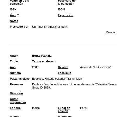
Volumen de la
Fascículo de
colección
la colección
ISSN
ISBN
Área
Expedición
Notas
Insertado por
Uni-Trier @ amaranta_sg @
Enlace p
Autor
Botta, Patrizia
Título
Textos en devenir
Año
2008
Revista
Autour de "La Celestina"
Número
Fascículo
Palabras clave
Ecdótica
;
Historia editorial
;
Transmisión
Resumen
Explica cómo las ediciones críticas modernas de “Celestina” leemos
Snow ID 1879.
Dirección
Autor
corporativo
Editorial
Indigo
Lugar de
Paris
edición
Idioma
Idioma del