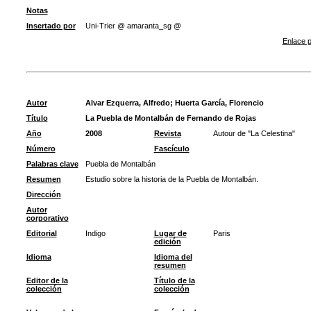
Notas
Insertado por
Uni-Trier @ amaranta_sg @
Enlace p
Autor
Alvar Ezquerra, Alfredo
;
Huerta García, Florencio
Título
La Puebla de Montalbán de Fernando de Rojas
Año
2008
Revista
Autour de "La Celestina"
Número
Fascículo
Palabras clave
Puebla de Montalbán
Resumen
Estudio sobre la historia de la Puebla de Montalbán.
Dirección
Autor
corporativo
Editorial
Indigo
Lugar de
Paris
edición
Idioma
Idioma del
resumen
Editor de la
Título de la
colección
colección