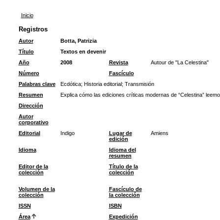
Inicio
Registros
Autor
Botta, Patrizia
Título
Textos en devenir
Año
2008
Revista
Autour de "La Celestina"
Número
Fascículo
Palabras clave
Ecdótica
;
Historia editorial
;
Transmisión
Resumen
Explica cómo las ediciones críticas modernas de “Celestina” leemos 
Dirección
Autor
corporativo
Editorial
Indigo
Lugar de
Amiens
edición
Idioma
Idioma del
resumen
Editor de la
Título de la
colección
colección
Volumen de la
Fascículo de
colección
la colección
ISSN
ISBN
Área
Expedición