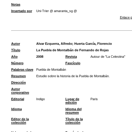
Notas
Insertado por
Uni-Trier @ amaranta_sg @
Enlace p
Autor
Alvar Ezquerra, Alfredo
;
Huerta García, Florencio
Título
La Puebla de Montalbán de Fernando de Rojas
Año
2008
Revista
Autour de "La Celestina"
Número
Fascículo
Palabras clave
Puebla de Montalbán
Resumen
Estudio sobre la historia de la Puebla de Montalbán.
Dirección
Autor
corporativo
Editorial
Indigo
Lugar de
Paris
edición
Idioma
Idioma del
resumen
Editor de la
Título de la
colección
colección