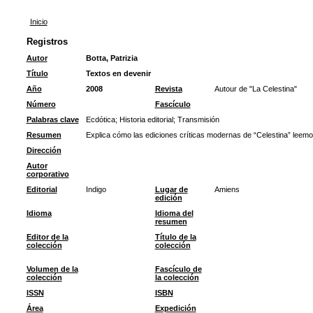
Inicio
Registros
Autor
Botta, Patrizia
Título
Textos en devenir
Año
2008
Revista
Autour de "La Celestina"
Número
Fascículo
Palabras clave
Ecdótica
;
Historia editorial
;
Transmisión
Resumen
Explica cómo las ediciones críticas modernas de “Celestina” leemos 
Dirección
Autor
corporativo
Editorial
Indigo
Lugar de
Amiens
edición
Idioma
Idioma del
resumen
Editor de la
Título de la
colección
colección
Volumen de la
Fascículo de
colección
la colección
ISSN
ISBN
Área
Expedición