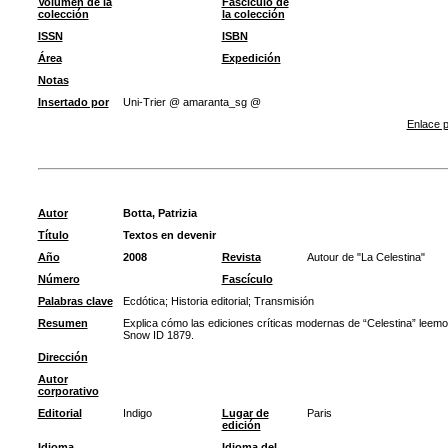
Volumen de la
Fascículo de
colección
la colección
ISSN
ISBN
Área
Expedición
Notas
Insertado por
Uni-Trier @ amaranta_sg @
Enlace p
Autor
Botta, Patrizia
Título
Textos en devenir
Año
2008
Revista
Autour de "La Celestina"
Número
Fascículo
Palabras clave
Ecdótica
;
Historia editorial
;
Transmisión
Resumen
Explica cómo las ediciones críticas modernas de “Celestina” leemos
Snow ID 1879.
Dirección
Autor
corporativo
Editorial
Indigo
Lugar de
Paris
edición
Idioma
Idioma del