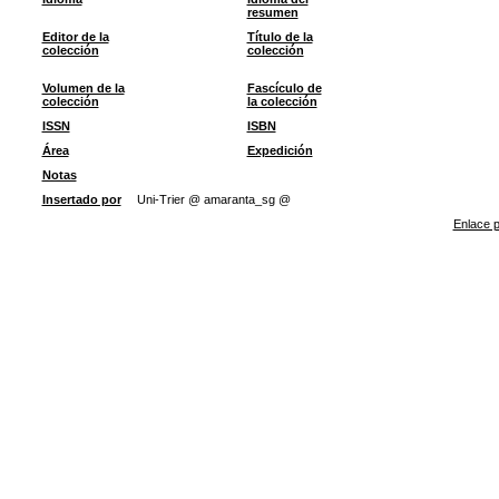
resumen
Editor de la
Título de la
colección
colección
Volumen de la
Fascículo de
colección
la colección
ISSN
ISBN
Área
Expedición
Notas
Insertado por
Uni-Trier @ amaranta_sg @
Enlace p