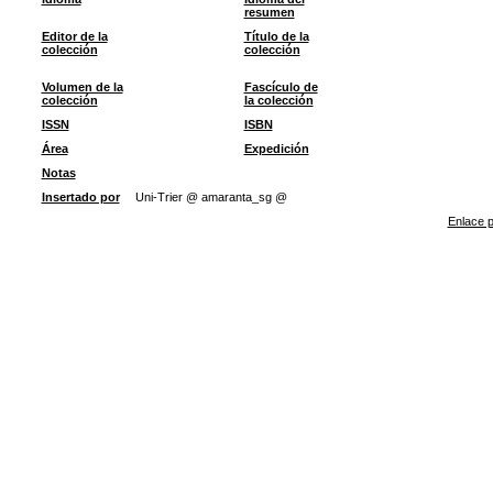
resumen
Editor de la
Título de la
colección
colección
Volumen de la
Fascículo de
colección
la colección
ISSN
ISBN
Área
Expedición
Notas
Insertado por
Uni-Trier @ amaranta_sg @
Enlace p