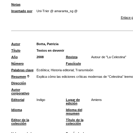
Notas
Insertado por
Uni-Trier @ amaranta_sg @
Enlace p
Autor
Botta, Patrizia
Título
Textos en devenir
Año
2008
Revista
Autour de "La Celestina"
Número
Fascículo
Palabras clave
Ecdótica
;
Historia editorial
;
Transmisión
Resumen
Explica cómo las ediciones críticas modernas de “Celestina” leemos 
Dirección
Autor
corporativo
Editorial
Indigo
Lugar de
Amiens
edición
Idioma
Idioma del
resumen
Editor de la
Título de la
colección
colección