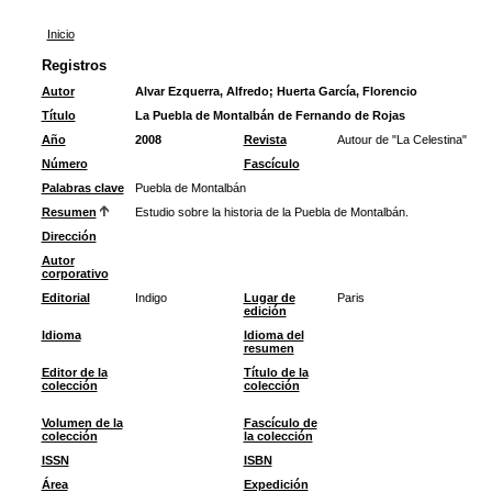
Inicio
Registros
Autor
Alvar Ezquerra, Alfredo
;
Huerta García, Florencio
Título
La Puebla de Montalbán de Fernando de Rojas
Año
2008
Revista
Autour de "La Celestina"
Número
Fascículo
Palabras clave
Puebla de Montalbán
Resumen
Estudio sobre la historia de la Puebla de Montalbán.
Dirección
Autor
corporativo
Editorial
Indigo
Lugar de
Paris
edición
Idioma
Idioma del
resumen
Editor de la
Título de la
colección
colección
Volumen de la
Fascículo de
colección
la colección
ISSN
ISBN
Área
Expedición