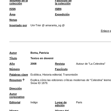
Volumen de la
Fascículo de
colección
la colección
ISSN
ISBN
Área
Expedición
Notas
Insertado por
Uni-Trier @ amaranta_sg @
Enlace p
Autor
Botta, Patrizia
Título
Textos en devenir
Año
2008
Revista
Autour de "La Celestina"
Número
Fascículo
Palabras clave
Ecdótica
;
Historia editorial
;
Transmisión
Resumen
Explica cómo las ediciones críticas modernas de “Celestina” leemos
Snow ID 1879.
Dirección
Autor
corporativo
Editorial
Indigo
Lugar de
Paris
edición
Idioma
Idioma del